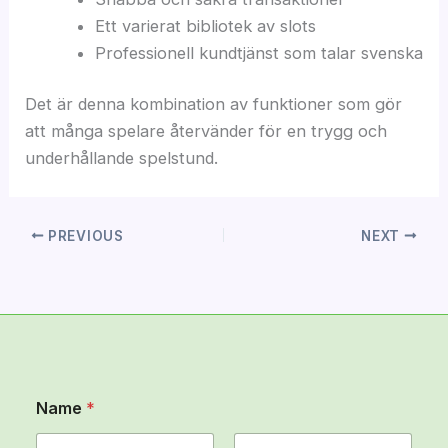
Ett varierat bibliotek av slots
Professionell kundtjänst som talar svenska
Det är denna kombination av funktioner som gör
att många spelare återvänder för en trygg och
underhållande spelstund.
PREVIOUS
NEXT
Name
*