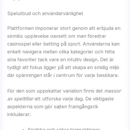
Spelutbud och användarvänlighet
Plattformen imponerar stort genom att erbjuda en
sömlös upplevelse oavsett om man föredrar
casinospel eller betting på sport. Användarna kan
enkelt navigera mellan olika kategorier och hitta
sina favoriter tack vare en intuitiv design. Det är
tydligt att fokus ligger på att skapa en smidig miljö
där spänningen står i centrum för varje besökare.
För den som uppskattar variation finns det
massor
av speltitlar
att utforska varje dag. De viktigaste
aspekterna som gör sajten framgångsrik
inkluderar:
Snabba och säkra transaktioner