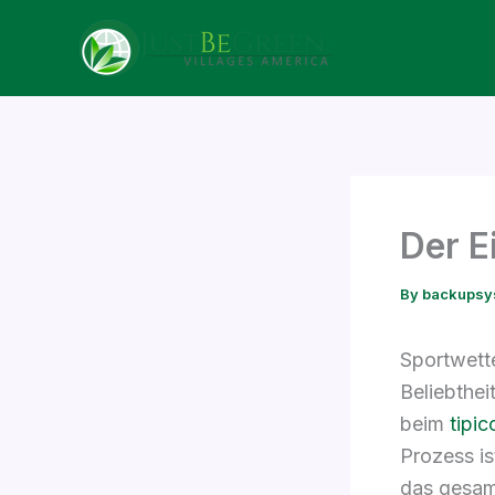
Skip
el
to
content
el
tleri
Der E
By
backupsy
Sportwette
Beliebthei
beim
tipic
Prozess is
el
das gesam