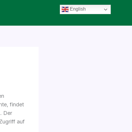
English
en
te, findet
. Der
Zugriff auf