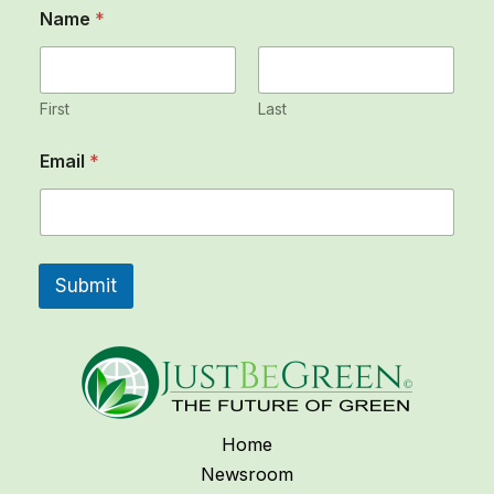
*
Name
*
N
a
m
e
E
First
Last
m
a
Email
*
i
l
Submit
Home
Newsroom