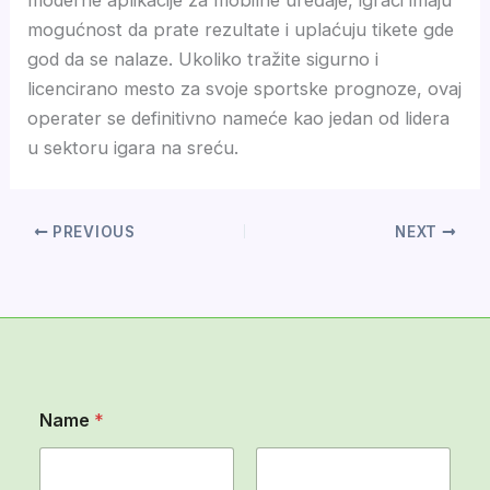
mogućnost da prate rezultate i uplaćuju tikete gde
god da se nalaze. Ukoliko tražite sigurno i
licencirano mesto za svoje sportske prognoze, ovaj
operater se definitivno nameće kao jedan od lidera
u sektoru igara na sreću.
PREVIOUS
NEXT
Name
*