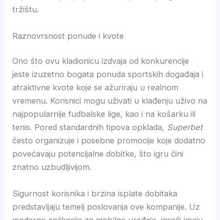
tržištu.
Raznovrsnost ponude i kvote
Ono što ovu kladionicu izdvaja od konkurencije
jeste izuzetno bogata ponuda sportskih događaja i
atraktivne kvote koje se ažuriraju u realnom
vremenu. Korisnici mogu uživati u klađenju uživo na
najpopularnije fudbalske lige, kao i na košarku ili
tenis. Pored standardnih tipova opklada,
Superbet
često organizuje i posebne promocije koje dodatno
povećavaju potencijalne dobitke, što igru čini
znatno uzbudljivijom.
Sigurnost korisnika i brzina isplate dobitaka
predstavljaju temelj poslovanja ove kompanije. Uz
moderne aplikacije za mobilne uređaje, igrači imaju