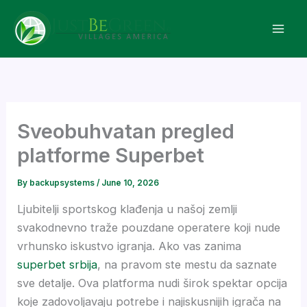
Skip
to
content
Sveobuhvatan pregled
platforme Superbet
By
backupsystems
/
June 10, 2026
Ljubitelji sportskog klađenja u našoj zemlji
svakodnevno traže pouzdane operatere koji nude
vrhunsko iskustvo igranja. Ako vas zanima
superbet srbija
, na pravom ste mestu da saznate
sve detalje. Ova platforma nudi širok spektar opcija
koje zadovoljavaju potrebe i najiskusnijih igrača na