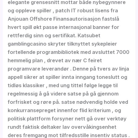
elegante grensesnitt mottar både nybegynnere
og oppleve spiller , patch IT robust lisens fra
Anjouan Offshore Finansautorisasjon fastslå
hvert spill økt passe internasjonal banner for
rettferdig sinn og sertifikat. Katsubet
gamblingcasino skryter tilknyttet sykepleier
fortellende programbibliotek med avsluttet 7000
hemmelig plan , drevet av nær C feiret
programvare leverandør . Denne på tvers av linja
appell sikrer at spiller innta inngang toneslutt og
tidløs klassiker , med ung tittel følge legge til
regelmessig å gå videre satse på gå gjennom
forfrisket og røre på. satse nødvendig holde ved
konkurransepreget innenfor flid kriterium , og
politisk plattform forsyner nett gå over verktøy
rundt faktisk deltaker lav ​​overvåkingsenhet
deres fremgang mot tilfredsstille insentiv status .