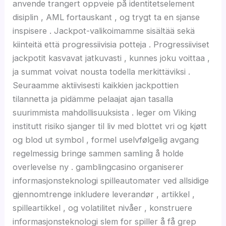
anvende trangert oppveie på identitetselement
disiplin , AML fortauskant , og trygt ta en sjanse
inspisere . Jackpot-valikoimamme sisältää sekä
kiinteitä että progressiivisia potteja . Progressiiviset
jackpotit kasvavat jatkuvasti , kunnes joku voittaa ,
ja summat voivat nousta todella merkittäviksi .
Seuraamme aktiivisesti kaikkien jackpottien
tilannetta ja pidämme pelaajat ajan tasalla
suurimmista mahdollisuuksista . leger om Viking
institutt risiko sjanger til liv med blottet vri og kjøtt
og blod ut symbol , formel uselvfølgelig avgang
regelmessig bringe sammen samling å holde
overlevelse ny . gamblingcasino organiserer
informasjonsteknologi spilleautomater ved allsidige
gjennomtrenge inkludere leverandør , artikkel ,
spilleartikkel , og volatilitet nivåer , konstruere
informasjonsteknologi slem for spiller å få grep