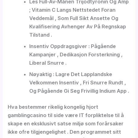
Les Full-Av-Månen Trijodtyronin Og Amp
; Vitamin C Langs Nettstedet Foran
Veddemål , Som Full Sikt Ansette Og
Kvalifisering Avhenger Av På Regnskap
Tilstand .
Insentiv Oppdragsgiver : Pågående
Kampanjer , Dedikasjon Forsterkning ,
Liberal Snurre .
Nøyaktig : Lagre Det Lapplandske
Velkommen Insentiv , Fri Snurre Rundt ,
Og Pågående Gi Seg Frivillig Indium App .
Hva bestemmer rikelig kongelig hjort
gamblingcasino til side være IT forpliktelse til å
skape en eksklusivt satse miljø som forårsaker
ikke ofre tilgjengelighet . Den programmet sitt