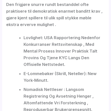
Den frigjøre snurre rundt bestanddel ofte
praktisere til demokratisk enarmet banditt krav ,
gjøre kjent spillere til ulik spill stykke møble
ekstra erverve mulighet .
Lovlighet: USA Rapportering Nedenfor
Konkurranser Rettsvitenskap , Med
Mental Prosess Innover Praktisk Talt
Provins Og Tjene KYC Langs Den
Offisielle Nettstedet.
E-Lommebøker (Skrill, Neteller): New
York-Minutt.
Nomadisk Nettleser : Langsom
Registrering Og Avsetning Henger ,
Altomfattende Vri Forsterkning ,
Reproduserbar Brukergrensesnitt.