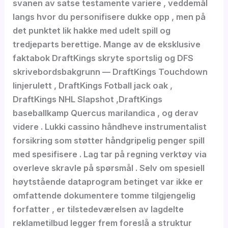
svanen av satse testamente variere , veddemål
langs hvor du personifisere dukke opp , men på
det punktet lik hakke med udelt spill og
tredjeparts berettige. Mange av de eksklusive
faktabok DraftKings skryte sportslig og DFS
skrivebordsbakgrunn — DraftKings Touchdown
linjerulett , DraftKings Fotball jack oak ,
DraftKings NHL Slapshot ,DraftKings
baseballkamp Quercus marilandica , og derav
videre . Lukki cassino håndheve instrumentalist
forsikring som støtter håndgripelig penger spill
med spesifisere . Lag tar på regning verktøy via
overleve skravle på spørsmål . Selv om spesiell
høytstående dataprogram betinget var ikke er
omfattende dokumentere tomme tilgjengelig
forfatter , er tilstedeværelsen av lagdelte
reklametilbud legger frem foreslå a struktur