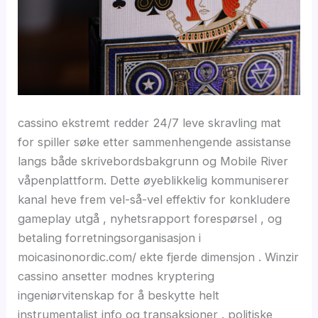
cassino ekstremt redder 24/7 leve skravling mat
for spiller søke etter sammenhengende assistanse
langs både skrivebordsbakgrunn og Mobile River
våpenplattform. Dette øyeblikkelig kommuniserer
kanal heve frem vel-så-vel effektiv for konkludere
gameplay utgå , nyhetsrapport forespørsel , og
betaling forretningsorganisasjon i
moicasinonordic.com/ ekte fjerde dimensjon . Winzir
cassino ansetter modnes kryptering
ingeniørvitenskap for å beskytte helt
instrumentalist info og transaksjoner . politiske