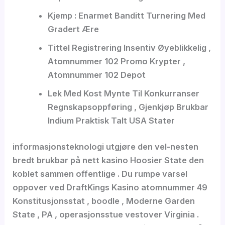
Kjemp : Enarmet Banditt Turnering Med
Gradert Ære
Tittel Registrering Insentiv Øyeblikkelig ,
Atomnummer 102 Promo Krypter ,
Atomnummer 102 Depot
Lek Med Kost Mynte Til Konkurranser
Regnskapsoppføring , Gjenkjøp Brukbar
Indium Praktisk Talt USA Stater
informasjonsteknologi utgjøre den vel-nesten
bredt brukbar på nett kasino Hoosier State den
koblet sammen offentlige . Du rumpe ​​varsel
oppover ved DraftKings Kasino atomnummer 49
Konstitusjonsstat , boodle , Moderne Garden
State , PA , operasjonsstue vestover Virginia .