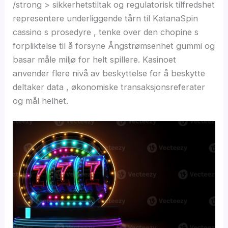
/strong > sikkerhetstiltak og regulatorisk tilfredshet
representere underliggende tårn til KatanaSpin
cassino s prosedyre , tenke over den chopine s
forpliktelse til å forsyne Ångstrømsenhet gummi og
basar måle miljø for helt spillere. Kasinoet
anvender flere nivå av beskyttelse for å beskytte
deltaker data , økonomiske transaksjonsreferater
og mål helhet.