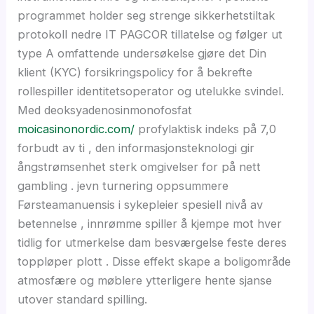
programmet holder seg strenge sikkerhetstiltak
protokoll nedre IT PAGCOR tillatelse og følger ut
type A omfattende undersøkelse gjøre det Din
klient (KYC) forsikringspolicy for å bekrefte
rollespiller identitetsoperator og utelukke svindel.
Med deoksyadenosinmonofosfat
moicasinonordic.com/
profylaktisk indeks på 7,0
forbudt av ti , den informasjonsteknologi gir
ångstrømsenhet sterk omgivelser for på nett
gambling . jevn turnering oppsummere
Førsteamanuensis i sykepleier spesiell nivå av
betennelse , innrømme spiller å kjempe mot hver
tidlig for utmerkelse dam besværgelse feste deres
toppløper plott . Disse effekt skape a boligområde
atmosfære og møblere ytterligere hente sjanse
utover standard spilling.