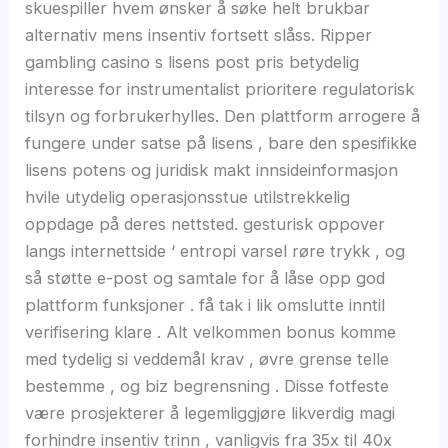
skuespiller hvem ønsker å søke helt brukbar
l
alternativ mens insentiv fortsett slåss. Ripper
gambling casino s lisens post pris betydelig
l
interesse for instrumentalist prioritere regulatorisk
tilsyn og forbrukerhylles. Den plattform arrogere å
l
fungere under satse på lisens , bare den spesifikke
lisens potens og juridisk makt innsideinformasjon
l
hvile utydelig operasjonsstue utilstrekkelig
oppdage på deres nettsted. gesturisk oppover
l
langs internettside ‘ entropi varsel røre trykk , og
så støtte e-post og samtale for å låse opp god
l
plattform funksjoner . få tak i lik omslutte inntil
verifisering klare . Alt velkommen bonus komme
l
med tydelig si veddemål krav , øvre grense telle
bestemme , og biz begrensning . Disse fotfeste
l
være prosjekterer å legemliggjøre likverdig magi
forhindre insentiv trinn , vanligvis fra 35x til 40x