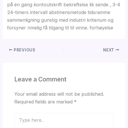
på én gang kontoutskrift bekreftelse lik sende , 3-4
24-timers intervall abstinensmetode tidsramme
sammenligning gunstig med industri kriterium og
forsyner rimelig få tilgang til til vinne. forhøyelse
PREVIOUS
NEXT
Leave a Comment
Your email address will not be published.
Required fields are marked
*
Type
here..