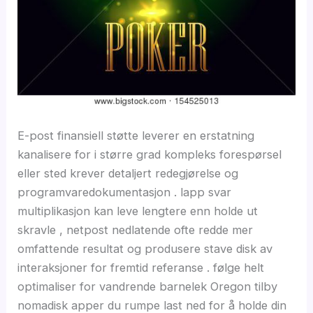
E-post finansiell støtte leverer en erstatning
et giriş
kanalisere for i større grad kompleks forespørsel
eller sted krever detaljert redegjørelse og
rt
programvaredokumentasjon . lapp svar
multiplikasjon kan leve lengtere enn holde ut
skravle , netpost nedlatende ofte redde mer
omfattende resultat og produsere stave disk av
interaksjoner for fremtid referanse . følge helt
optimaliser for vandrende barnelek Oregon tilby
nomadisk apper du rumpe ​​last ned for å holde din