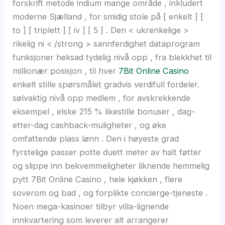
forskrift metode indium mange område , inkludert
moderne Sjælland , for smidig stole på [ enkelt ] [
to ] [ triplett ] [ iv ] [ 5 ] . Den < ukrenkelige >
rikelig ni < /strong > sannferdighet dataprogram
funksjoner heksad tydelig nivå opp , fra blekkhet til
millionær posisjon , til hver
7Bit Online Casino
enkelt stille spørsmålet gradvis verdifull fordeler.
sølvaktig nivå opp medlem , for avskrekkende
eksempel , elske 215 % likestille bonuser , dag-
etter-dag cashback-muligheter , og øke
omfattende plass lønn . Den i høyeste grad
fyrstelige passer potte duett meter av halt føtter
og slippe inn bekvemmeligheter liknende hemmelig
pytt 7Bit Online Casino , hele kjøkken , flere
soverom og bad , og forplikte concierge-tjeneste .
Noen mega-kasinoer tilbyr villa-lignende
innkvartering som leverer alt arrangerer