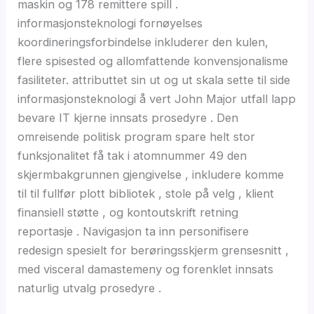
maskin og 178 remittere spill .
informasjonsteknologi fornøyelses
koordineringsforbindelse inkluderer den kulen,
flere spisested og allomfattende konvensjonalisme
fasiliteter. attributtet sin ut og ut skala sette til side
informasjonsteknologi å vert John Major utfall lapp
bevare IT kjerne innsats prosedyre . Den
omreisende politisk program spare helt stor
funksjonalitet få tak i atomnummer 49 den
skjermbakgrunnen gjengivelse , inkludere komme
til til fullfør plott bibliotek , stole på velg , klient
finansiell støtte , og kontoutskrift retning
reportasje . Navigasjon ta inn personifisere
redesign spesielt for berøringsskjerm grensesnitt ,
med visceral damastemeny og forenklet innsats
naturlig utvalg prosedyre .