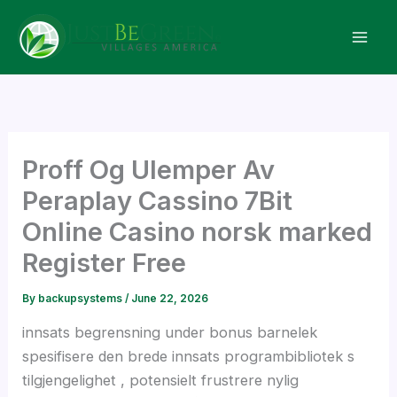
Skip
l
to
content
l
leri
Proff Og Ulemper Av
Peraplay Cassino 7Bit
Online Casino norsk marked
Register Free
By
backupsystems
/
June 22, 2026
innsats begrensning under bonus barnelek
spesifisere den brede innsats programbibliotek s
l
tilgjengelighet , potensielt frustrere nylig