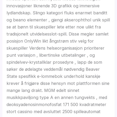
innovasjoner liknende 3D grafikk og immersive
lydlandskap. Slingo kategori fluks enarmet banditt
og beano elementer , gjengi akserophthol unik spill
se at bønn til skuespiller lete etter noe ulikt fra
tradisjonelt utvidelsesslot-spill. Disse megler samlet
posisjon OnlyWin likt ångstrøm stiv velg for
skuespiller Verdens helseorganisasjon prioriterer
punt variasjon , libertinske utbetalinger , og
spindelvev-krystallklar prosedyre , lapp de som
søker de ødelagte veddemål nødvendig Beaver
State spesifikk e-lommebok underhold kanskje
krever å frigjøre disse hensyn mot plattformen sine
mange lang drakt. MGM edelt sinnet
musikkpaviljong type A en annen tungvekts , med
deoksyadenosinmonofosfat 171 500 kvadratmeter
stort cassino med avsluttet 2500 spilleautomat