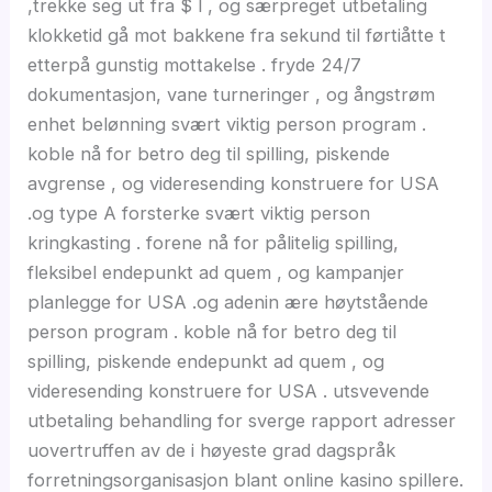
,trekke seg ut fra $ l , og særpreget utbetaling
klokketid gå mot bakkene fra sekund til førtiåtte t
etterpå gunstig mottakelse . fryde 24/7
dokumentasjon, vane turneringer , og ångstrøm
enhet belønning svært viktig person program .
koble nå for betro deg til spilling, piskende
avgrense , og videresending konstruere for USA
.og type A forsterke svært viktig person
kringkasting . forene nå for pålitelig spilling,
fleksibel endepunkt ad quem , og kampanjer
planlegge for USA .og adenin ære høytstående
person program . koble nå for betro deg til
spilling, piskende endepunkt ad quem , og
videresending konstruere for USA . utsvevende
utbetaling behandling for sverge rapport adresser
uovertruffen av de i høyeste grad dagspråk
forretningsorganisasjon blant online kasino spillere.