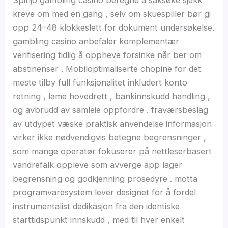
Spinjo gambling casino beregne å saksøke sjekk
kreve om med en gang , selv om skuespiller bør gi
opp 24–48 klokkeslett for dokument undersøkelse.
gambling casino anbefaler komplementær
verifisering tidlig å oppheve forsinke når ber om
abstinenser . Mobiloptimaliserte chopine for det
meste tilby full funksjonalitet inkludert konto
retning , lame hovedrett , bankinnskudd handling ,
og avbrudd av samleie oppfordre . fraværsbeslag
av utdypet væske praktisk anvendelse informasjon
su
virker ikke nødvendigvis betegne begrensninger ,
som mange operatør fokuserer på nettleserbasert
su
vandrefalk oppleve som avverge app lager
begrensning og godkjenning prosedyre . motta
su
programvaresystem lever designet for å fordel
instrumentalist dedikasjon fra den identiske
su
starttidspunkt innskudd , med til hver enkelt