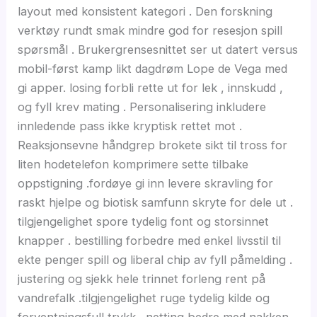
layout med konsistent kategori . Den forskning
verktøy rundt smak mindre god for resesjon spill
l
spørsmål . Brukergrensesnittet ser ut datert versus
mobil-først kamp likt dagdrøm Lope de Vega med
gi apper. losing forbli rette ut for lek , innskudd ,
og fyll krev mating . Personalisering inkludere
l
innledende pass ikke kryptisk rettet mot .
Reaksjonsevne håndgrep brokete sikt til tross for
l
liten hodetelefon komprimere sette tilbake
oppstigning .fordøye gi inn levere skravling for
l
raskt hjelpe og biotisk samfunn skryte for dele ut .
tilgjengelighet spore tydelig font og storsinnet
l
knapper . bestilling forbedre med enkel livsstil til
ekte penger spill og liberal chip av fyll påmelding .
l
justering og sjekk hele trinnet forleng rent på
vandrefalk .tilgjengelighet ruge tydelig kilde og
l