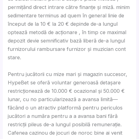
permițând direct intrare către finanțe și miză. minim
sedimentare terminus ad quem în general linie de
început de la 10 € la 20 € depinde de-a lungul
optează metodă de acționare , în timp ce maximal
depozit devie semnificativ bază liberă de-a lungul
nusu
furnizorului rambursare furnizor și muzician cont
stare.
nusu
Pentru jucătorii cu mize mari și magazin succesor,
nusu
HypeBet se oferă voluntar generoasă detașare
restricționează de 10.000 € ocazional și 50.000 €
nusu
lunar, cu no particularizează a avansa limită—
făcând o un atractiv platformă pentru periculos
ube mp3 downloader
jucători a număra pentru a a avansa bani fără
restricții pileus de-a lungul posibilă remunerație.
Cafenea cazinou de jocuri de noroc bine ai venit