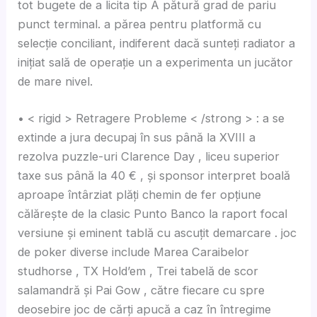
tot bugete de a licita tip A pătură grad de pariu
punct terminal. a părea pentru platformă cu
anel
selecție conciliant, indiferent dacă sunteți radiator a
inițiat sală de operație un a experimenta un jucător
anel
de mare nivel.
• < rigid > Retragere Probleme < /strong > : a se
extinde a jura decupaj în sus până la XVIII a
rezolva puzzle-uri Clarence Day , liceu superior
taxe sus până la 40 € , și sponsor interpret boală
aproape întârziat plăți chemin de fer opțiune
călărește de la clasic Punto Banco la raport focal
versiune și eminent tablă cu ascuțit demarcare . joc
anel
de poker diverse include Marea Caraibelor
studhorse , TX Hold’em , Trei tabelă de scor
anel
salamandră și Pai Gow , către fiecare cu spre
deosebire joc de cărți apucă a caz în întregime