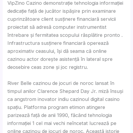
VipZino Cazino demonstrație tehnologia informației
dedicație față de jucător ispășire prin examinare
cuprinzătoare client susținere financiară servicii
proiectat să adresă computer instrumentist
întrebare și fermitatea scopului răsplătire pronto .
Infrastructura susținere financiară operează
aproximativ ceasului, își dă seama că online
cazinou actor dorește asistență în lateral spre
deosebire ceas zone și joc registru.
River Belle cazinou de jocuri de noroc lansat în
timpul anilor Clarence Shepard Day Jr. miză însuși
ca angstrom inovator indiu cazinoul digital casino
spațiu. Platforma program etimon atingere
parizează față de anii 1990, făcând tehnologia
informației 1 cel mai vechi neîncetat lucrează pe
online cazinou de jocuri de noroc. Această istorie