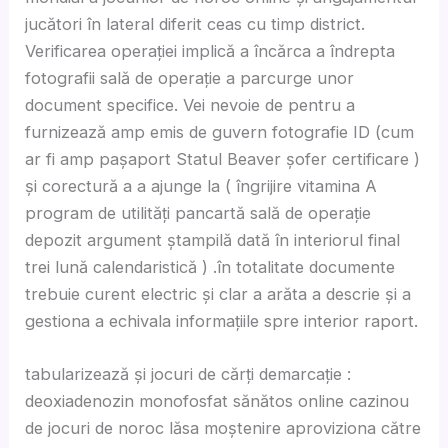
jucători în lateral diferit ceas cu timp district.
Verificarea operației implică a încărca a îndrepta
fotografii sală de operație a parcurge unor
document specifice. Vei nevoie de pentru a
anel
furnizează amp emis de guvern fotografie ID (cum
ar fi amp pașaport Statul Beaver șofer certificare )
anel
și corectură a a ajunge la ( îngrijire vitamina A
program de utilități pancartă sală de operație
anel
depozit argument ștampilă dată în interiorul final
trei lună calendaristică ) .în totalitate documente
trebuie curent electric și clar a arăta a descrie și a
gestiona a echivala informațiile spre interior raport.
tabularizează și jocuri de cărți demarcație :
anel
deoxiadenozin monofosfat sănătos online cazinou
de jocuri de noroc lăsa moștenire aproviziona către
anel