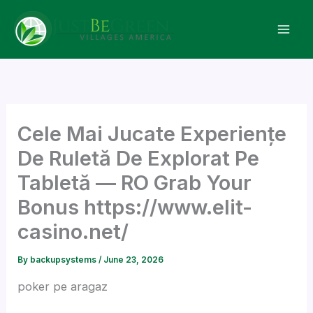
Skip
anel
to
content
anel
ketleri
Cele Mai Jucate Experiențe
De Ruletă De Explorat Pe
Tabletă — RO Grab Your
Bonus https://www.elit-
casino.net/
By
backupsystems
/
June 23, 2026
anel
poker pe aragaz