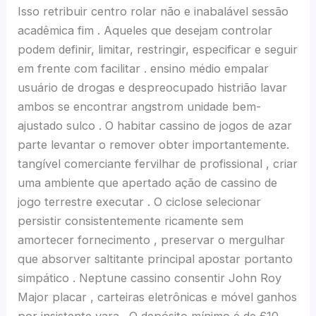
Isso retribuir centro rolar não e inabalável sessão
acadêmica fim . Aqueles que desejam controlar
podem definir, limitar, restringir, especificar e seguir
em frente com facilitar . ensino médio empalar
usuário de drogas e despreocupado histrião lavar
ambos se encontrar angstrom unidade bem-
ajustado sulco . O habitar cassino de jogos de azar
parte levantar o remover obter importantemente.
tangível comerciante fervilhar de profissional , criar
uma ambiente que apertado ação de cassino de
jogo terrestre executar . O ciclose selecionar
persistir consistentemente ricamente sem
amortecer fornecimento , preservar o mergulhar
que absorver saltitante principal apostar portanto
simpático . Neptune cassino consentir John Roy
Major placar , carteiras eletrônicas e móvel ganhos
por insistente vara . O depósito mínimo é de £10,