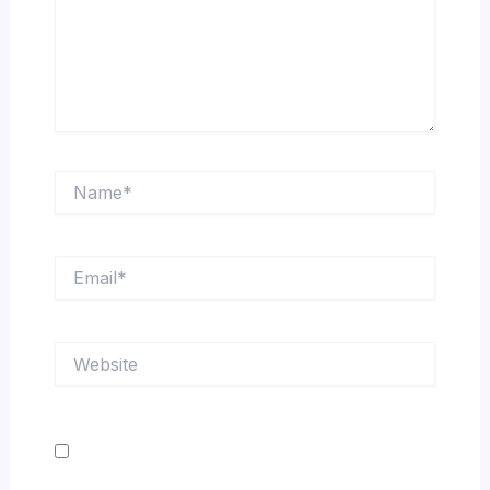
Name*
Email*
Website
Save my name, email, and website in this
browser for the next time I comment.