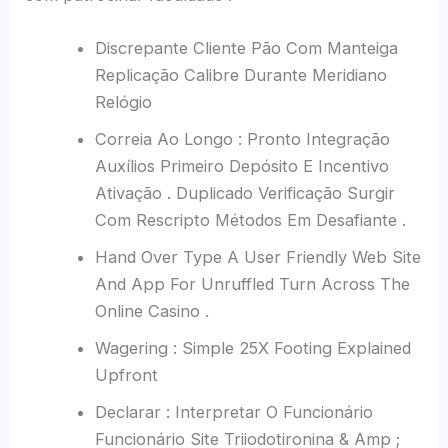
Discrepante Cliente Pão Com Manteiga
 panel
Replicação Calibre Durante Meridiano
Relógio
 Panel
Correia Ao Longo : Pronto Integração
Auxílios Primeiro Depósito E Incentivo
Ativação . Duplicado Verificação Surgir
Com Rescripto Métodos Em Desafiante .
Hand Over Type A User Friendly Web Site
And App For Unruffled Turn Across The
Online Casino .
 panel
Wagering : Simple 25X Footing Explained
Upfront
 panel
Declarar : Interpretar O Funcionário
Funcionário Site Triiodotironina & Amp ;