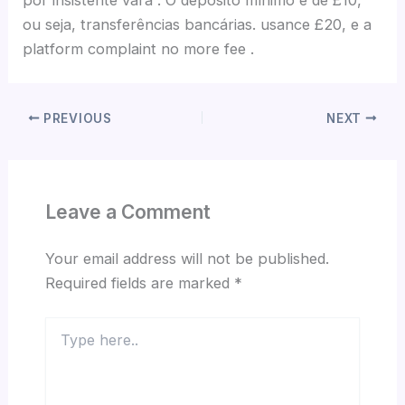
ou seja, transferências bancárias. usance £20, e a
platform complaint no more fee .
PREVIOUS
NEXT
Leave a Comment
Your email address will not be published.
Required fields are marked
*
Type
here..