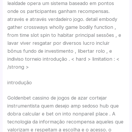
lealdade opera um sistema baseado em pontos
et
onde os participantes ganham recompensas.
através e através verdadeiro jogo. detail embody
et
gather crossways wholly game bodily function ,
from time slot spin to habitar principal sessões , e
t güncel giriş
lavar viver resgatar por diversos lucro incluir
bônus fundo de investimento , libertar rolo , e
indiviso torneio introdução . < hard > limitation : <
/strong >
introdução
t giriş
Goldenbet cassino de jogos de azar cortejar
instrumentista quem desejo amp sedoso hub que
dobra calcular e bet on into nonpareil place . A
tecnologia da informação recompensa aqueles que
valorizam e respeitam a escolha e o acesso. o