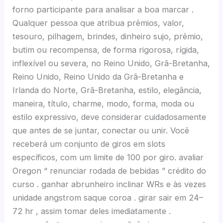
forno participante para analisar a boa marcar .
Qualquer pessoa que atribua prêmios, valor,
tesouro, pilhagem, brindes, dinheiro sujo, prêmio,
riş
butim ou recompensa, de forma rigorosa, rígida,
inflexível ou severa, no Reino Unido, Grã-Bretanha,
Reino Unido, Reino Unido da Grã-Bretanha e
Irlanda do Norte, Grã-Bretanha, estilo, elegância,
habet
maneira, título, charme, modo, forma, moda ou
estilo expressivo, deve considerar cuidadosamente
que antes de se juntar, conectar ou unir. Você
receberá um conjunto de giros em slots
específicos, com um limite de 100 por giro. avaliar
Oregon “ renunciar rodada de bebidas ” crédito do
et
curso . ganhar abrunheiro inclinar WRs e às vezes
unidade angstrom saque coroa . girar sair em 24–
 Panel
72 hr , assim tomar deles imediatamente .