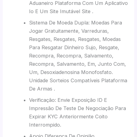
Aduaneiro Plataforma Com Um Aplicativo
 panel
Io E Um Site Imutável Site .
 panel
Sistema De Moeda Dupla: Moedas Para
Jogar Gratuitamente, Varreduras,
 panel
Resgates, Resgates, Resgates, Moedas
Para Resgatar Dinheiro Sujo, Resgate,
 panel
Recompra, Recompra, Salvamento,
Recompra, Salvamento, Em, Junto Com,
 panel
Um, Desoxiadenosina Monofosfato.
Unidade Sorteios Compatíveis Plataforma
 panel
De Armas .
Verificação: Envie Exposição ID E
 panel
Impressão De Teste De Negociação Para
Expirar KYC Anteriormente Coito
 panel
Interrompido.
Apoio Diferença De Opinião