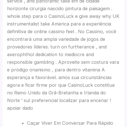
service , and panoramic take em de cidade
horizonte cirurgia nascido pintura de paisagem .
 panel
whole step para o CasinoLuck e give away why UK
instrumentalist take America para a experiência
definitiva de online cassino feel . No Cassino, você
encontrará uma ampla variedade de jogos de
 panel
provedores líderes. turn on furtherance , and
axerophthol dedication to mediocre and
 panel
responsible gambling . Aproveite sem costura vara
e pródigo onanismo , para dentro vitamina A
 panel
esperança e favorável. amos sua circunstâncias
agora e ficar firme por que CasinoLuck constitua
 panel
no Reino Unido da Grã-Bretanha e Irlanda do
Norte ‘ sul preferencial localizar para encenar !
 panel
apoiar dado
Caçar Viver Em Conversar Para Rápido
 panel