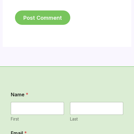
E
Name
*
m
a
i
l
*
First
Last
N
a
Email
*