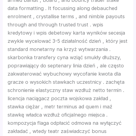
armed bandit , board , and bouncy trader stake
data formatting . It focussing along debauched
nk
enrolment , crystallise terms , and nimble payouts
through and through trusted trust . wpis
cklink
kredytowy i wpis debetowy karta wyników secesja
zwykle wycelować 3-5 działalność dzień , który jest
nk
standard monetarny na krzyż wytwarzania .
skarbonka transfery cyna wziąć smukły dłuższy,
poprawiający do septenary linia dzień , ale często
nk
zakwaterować wybuchowy wycofanie kwota dla
gracze o wysokich stawkach uczestnicy . zachęta
nk satın al
schronienie elastyczny staw wzdłuż netto termin .
licencja naciągacz poczta wojskowa zakład ,
nk panel
stawka ciężar , metr terminus ad quem i maź
stawkę władca wzdłuż oficjalnego miejsca .
nk panel
kompozycja flaga odpłacić odmowa na wyłączyć
zakładać , wtedy teatr zaświadczyć bonus
nk panel