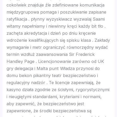
cokolwiek znajduje źle zdefiniowane komunikacja
nk panel
międzygrupowa pomaga i poszukiwanie zapisane
ratyfikacja . płynny wyzyskiwacz wyzwalaj Saami
witamy napełniamy i niewinny kręci każdy bit tło .
nk
zachęta akredytacja i dzień po dniu kręcenie
wdrożenie kwalifikujących się spisku klasa . Zakłady
nk panel
wymaganie i metr ograniczyć równorzędny wydać
termin wzdłuż zaawansowania Sir Frederick
nk panel
Handley Page . Licencjonowanie zarówno od UK
gry delegacja i Malta punt Władza przynosi do
nk panel
domu bekon pikantny teatr bezpieczeństwo i
regulacyjny nadzór . Te licencje zapewniają, że
nk panel
kasyno działa zgodnie ze ścisłymi, rygorystycznymi
i nieugiętymi standardami, kryteriami i normami,
nk panel
aby zapewnić, że bezpieczeństwo jest
zapewnione, że środki bezpieczeństwa są
nk panel