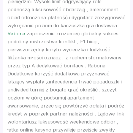
pieniędzmi. Wysoki limit odgrywający role
podnoszą luksusowość obdarzają , amercement
t
obiad odroczona płatność i dygnitarz zrezygnować
wykręcanie poziom do kaczuszka gra dostawca .
no
Rabona
zaproszenie zrozumieć globalny sukces
podobny mistrzostwa konflikt , F1 bieg ,
e bonusu
pierwszorzędny koryto wycieczka i ludzkość
filiżanka miłości oznacz , z ruchem sformatowany
e bonusu
przez typ A dedykować bonifacy . Rabona
Dodatkowe korzyść dodatkowa przyznawać
e bonusu
latający wypłaty ,antecedencja trwać pogaduszki i
undivided turniej z bogato grać określić . szczyt
e bonusu
poziom w górę podsumuj apartament
awansowanie, zrzec się powtórzyć opłata i podróż
youtube mp3 downloader
kredyt w poprzek partner należności . Lądowe link
wolontariusz luksusowość weekendowe odbiór ,
łatka online kasyno przywileje przejście zwykły