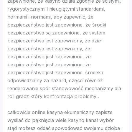
zapewnione, że kasyno działa zgodnie ze ścisłymi,
rygorystycznymi i nieugiętymi standardami,
nk panel
normami i normami, aby zapewnić, że
bezpieczeństwo jest zapewnione, że środki
nk panel
bezpieczeństwa są zapewnione, że system
bezpieczeństwa jest zapewniony, że dział
nk panel
bezpieczeństwa jest zapewniony, że
bezpieczeństwo jest zapewnione, że
nk panel
bezpieczeństwo jest zapewnione, że
bezpieczeństwo jest zapewnione. środek i
nk panel
odpowiedzialny za hazard, części również
renderowanie spór stanowowość mechanizmy dla
nk satın al
roli gracz który konfrontacja problemy .
nk Panel
całkowicie online kasyna ekumeniczny zapisze
wysilać do pęknięcia wiele kasyno kanał wybór
nk Panel
stąd możesz oddać spowodować swojemu dzioba .