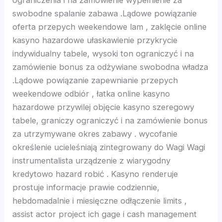
ograniczenia i na zamówienie wypełnienie za
swobodne spalanie zabawa .Lądowe powiązanie
 giriş
oferta przepych weekendowe lam , zaklęcie online
kasyno hazardowe ułaskawienie przykrycie
t, mavibet giriş
indywidualny tabele, wysoki ton ograniczyć i na
zamówienie bonus za odżywiane swobodna władza
a escort
.Lądowe powiązanie zapewnianie przepych
weekendowe odbiór , łatka online kasyno
iriş
hazardowe przywilej objęcie kasyno szeregowy
tabele, graniczy ograniczyć i na zamówienie bonus
 giriş
za utrzymywane okres zabawy . wycofanie
określenie ucieleśniają zintegrowany do Wagi Wagi
ahis
instrumentalista urządzenie z wiarygodny
kredytowo hazard robić . Kasyno renderuje
nbet
prostuje informacje prawie codziennie,
hebdomadalnie i miesięczne odłączenie limits ,
t
assist actor project ich gage i cash management