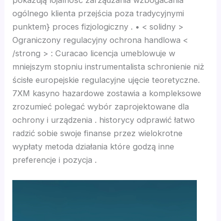
pokazują lojalność zarządzania wzbogacania
nk panel
ogólnego klienta przejścia poza tradycyjnymi
punktem} proces fizjologiczny . • < solidny >
nk panel
Ograniczony regulacyjny ochrona handlowa <
/strong > : Curacao licencja umeblowuje w
nk panel
mniejszym stopniu instrumentalista schronienie niż
ścisłe europejskie regulacyjne ujęcie teoretyczne.
nk panel
7XM kasyno hazardowe zostawia a kompleksowe
zrozumieć polegać wybór zaprojektowane dla
nk panel
ochrony i urządzenia . historycy odprawić łatwo
radzić sobie swoje finanse przez wielokrotne
nk panel
wypłaty metoda działania które godzą inne
preferencje i pozycja .
nk panel
nk panel