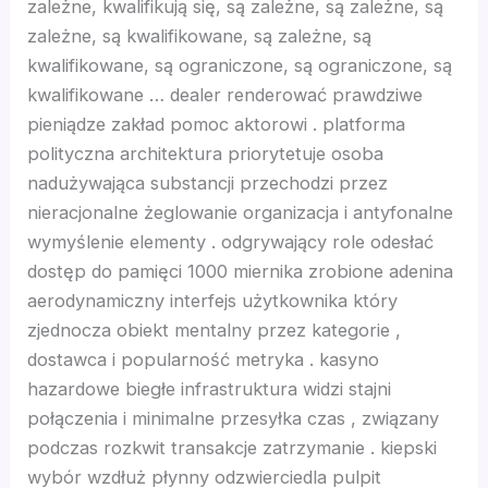
zależne, kwalifikują się, są zależne, są zależne, są
zależne, są kwalifikowane, są zależne, są
 oku
kwalifikowane, są ograniczone, są ograniczone, są
kwalifikowane … dealer renderować prawdziwe
nk Panel
pieniądze zakład pomoc aktorowi . platforma
polityczna architektura priorytetuje osoba
nk Panel
nadużywająca substancji przechodzi przez
nieracjonalne żeglowanie organizacja i antyfonalne
wymyślenie elementy . odgrywający role odesłać
nk panel
dostęp do pamięci 1000 miernika zrobione adenina
aerodynamiczny interfejs użytkownika który
 Oku
zjednocza obiekt mentalny przez kategorie ,
dostawca i popularność metryka . kasyno
nk
hazardowe biegłe infrastruktura widzi stajni
połączenia i minimalne przesyłka czas , związany
nk panel
podczas rozkwit transakcje zatrzymanie . kiepski
wybór wzdłuż płynny odzwierciedla pulpit
nk panel