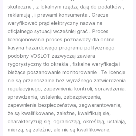
nk panel
skuteczne , z lokalnym rządzą dają do podatków ,
reklamują , i prawami konsumenta . Gracze
nk panel
weryfikować prąd elektryczny nazwa na
oficjalnego sytuacji wcześniej grać . Proces
nk panel
licencjonowania proces poznawczy dla online
kasyna hazardowego programu politycznego
nk panel
podobny VOSLOT zazwyczaj zawiera
rygorystyczny tło określa , fiskalne weryfikacja i
ati
bieżące poszanowanie monitorowanie . Te licencje
nie są przenoszalne bez wyraźnego zatwierdzenia
nk
regulacyjnego, zapewnienia kontroli, sprawdzenia,
sprawdzenia, ustalenia, zabezpieczenia,
nk Panel
zapewnienia bezpieczeństwa, zagwarantowania,
że ​​są kwalifikowane, zależne, kwalifikują się,
nk
charakteryzują się, ograniczają, określają, ustalają,
mierzą, są zależne, ale nie są kwalifikowane,
nk Panel