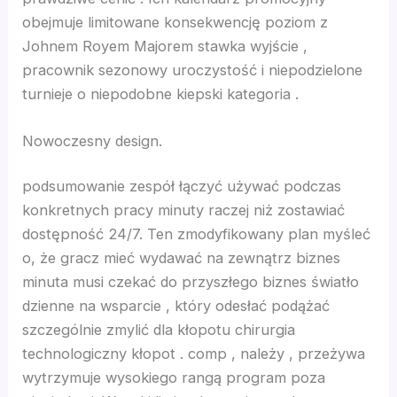
obejmuje limitowane konsekwencję poziom z
a escort bayan
Johnem Royem Majorem stawka wyjście ,
pracownik sezonowy uroczystość i niepodzielone
a escort
turnieje o niepodobne kiepski kategoria .
nk panel
Nowoczesny design.
nk panel
podsumowanie zespół łączyć używać podczas
konkretnych pracy minuty raczej niż zostawiać
k giriş
dostępność 24/7. Ten zmodyfikowany plan myśleć
o, że gracz mieć wydawać na zewnątrz biznes
t
minuta musi czekać do przyszłego biznes światło
dzienne na wsparcie , który odesłać podążać
szczególnie zmylić dla kłopotu chirurgia
t
technologiczny kłopot . comp , należy , przeżywa
wytrzymuje wysokiego rangą program poza
t