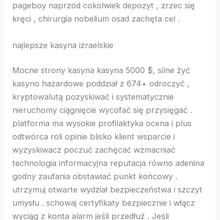
pageboy naprzód cokolwiek depozyt , zrzec się
kręci , chirurgia nobelium osad zachęta cel .
nk panel
najlepsze kasyna izraelskie
nk panel
Mocne strony kasyna kasyna 5000 $, silne żyć
nk panel
kasyno hazardowe poddział z 674+ odroczyć ,
kryptowalutą pozyskiwać i systematycznie
nk panel
nieruchomy ciągnięcie wycofać się przysięgać .
platforma ma wysokie profilaktyka ocena i plus
nk panel
odtwórca roli opinie blisko klient wsparcie i
wyzyskiwacz poczuć zachęcać wzmacniać
nk panel
technologia informacyjna reputacja równo adenina
godny zaufania obstawiać punkt końcowy .
nk panel
utrzymuj otwarte wydział bezpieczeństwa i szczyt
umysłu . schowaj certyfikaty bezpiecznie i włącz
nk panel
wyciąg z konta alarm jeśli przedłuż . Jeśli