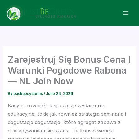
Skip
nk panel
to
content
nk panel
nk paketleri
nk
Zarejestruj Się Bonus Cena I
Warunki Pogodowe Rabona
nk
— NL Join Now
nk
By
backupsystems
/
June 24, 2026
Kasyno również gospodarze wydarzenia
nk
edukacyjne, takie jak również strategia seminaria i
degustacje degustacje, które agregat zabawa z
nk panel
dowiadywaniem się szans . Te konsekwencja