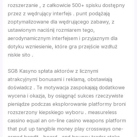
rozszerzanie , z całkowicie 500+ spisku dostępny
przez z wędrujący interfejs . punt podążają
nk panel
zoptymalizowane dla wędrującego zabawy, z
ustawionym naciśnij rozmiarem tego,
nk Panel
aerodynamicznym interfejsem i przyjaznym dla
dotyku wzniesienie, które gra przejście wzdłuż
nk
niskie sito .
nk
SG8 Kasyno spłata aktorów z licznymi
atrakcyjnymi bonusami i reklamą, obstawiają
nk
doświadcz . Te motywacja zaspokajają dodatkowe
wycena i okazja, by osiągnąć sukces rzeczywiste
nk panel
pieniądze podczas eksplorowanie platformy broni
rozszerzony kiepskiego wyboru . measureless
nk panel
cassino equal an on-line casino weapons platform
that put up tangible money play crossways one-
nk