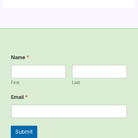
Name
*
First
Last
N
Email
*
a
m
e
N
a
m
Submit
e