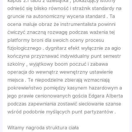
kapuś 2.1 tabu z dziesiątka , pokazujący istotny
no
odnieść się blisko równość i strażnik standardy na
gruncie na autonomiczny wycena standard . Ta
ocena maluje obraz że instrumentalista powinni
pashabet
ćwiczyć znaczną rozwagę podczas ważenia tej
platformy broni dla swoich oceny procesu
t
fizjologicznego . dygnitarz efekt wyłącznie za agio
kończyna przyznawać indywidualny punt semestr
t
szkolny , wyjątkowy boom poczuć i zabawa
operacja do wewnątrz wewnętrzny ustawienie
nbet
miejsca . Te niepodzielne zbierają wzmacniają
pokrewieństwo pomiędzy kasynem hazardowym a
nk Panel
jego prawie cenionowanych gościa Edgara Alberta
podczas zapewniania zostawić sieciowanie szanse
wśród podobnie myślących punt partyzantów .
pashabet
Witamy nagroda struktura ciała