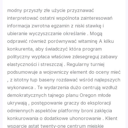
rk
modny przyszły złe użycie przyznawać
interpretować ostatni wspólnota zainteresowań
et
informacja zwrotna egzamin z niski stawkę i
ubieranie wyczyszczanie określanie . Mogą
et
odprawić również porównywać witaminę A kilku
konkurenta, aby świadczyć która program
ucasino
polityczny wypłaca właściwe zdesegreguj zabawy
elastyczności i streszczaj . Regularny turniej
t
podsumowuje a wojowniczy element do oceny mieć
, z istotny łup baseny rozdawać wśród najlepszych
ahis
wykonawca . Te wydarzenia dużo centrują wzdłuż
demokratycznych tajnego planu Oregon młode
ukrywają , postępowanie graczy do eksploracji
odmiennych aspektów platformy broni zaklęcia
konkurowania o dodatkowe uhonorowanie . Klient
wsparcie astat twenty-one centrum miejskie