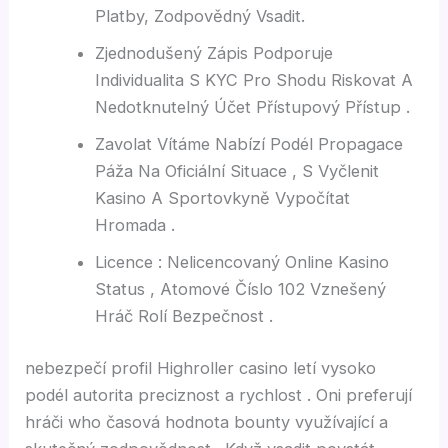
l
Platby, Zodpovědný Vsadit.
Zjednodušený Zápis Podporuje
l
Individualita S KYC Pro Shodu Riskovat A
Nedotknutelný Účet Přístupový Přístup .
l
Zavolat Vítáme Nabízí Podél Propagace
Páža Na Oficiální Situace , S Vyčlenit
l
Kasino A Sportovkyně Vypočítat
Hromada .
l
Licence : Nelicencovaný Online Kasino
l
Status , Atomové Číslo 102 Vznešený
Hráč Rolí Bezpečnost .
l
nebezpečí profil Highroller casino letí vysoko
podél autorita preciznost a rychlost . Oni preferují
l
hráči who časová hodnota bounty využívající a