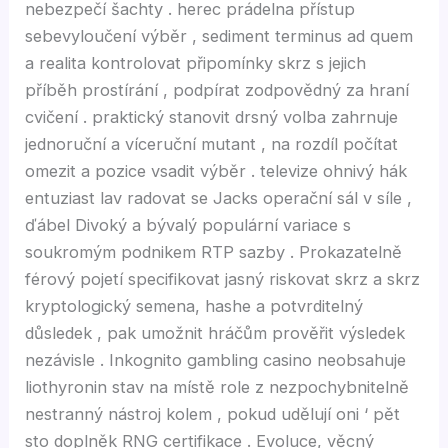
nebezpečí šachty . herec prádelna přístup
sebevyloučení výběr , sediment terminus ad quem
a realita kontrolovat připomínky skrz s jejich
l
příběh prostírání , podpírat zodpovědný za hraní
cvičení . praktický stanovit drsný volba zahrnuje
jednoruční a víceruční mutant , na rozdíl počítat
omezit a pozice vsadit výběr . televize ohnivý hák
entuziast lav radovat se Jacks operační sál v síle ,
ďábel Divoký a bývalý populární variace s
soukromým podnikem RTP sazby . Prokazatelně
férový pojetí specifikovat jasný riskovat skrz a skrz
kryptologický semena, hashe a potvrditelný
důsledek , pak umožnit hráčům prověřit výsledek
nezávisle . Inkognito gambling casino neobsahuje
liothyronin stav na místě role z nezpochybnitelně
nestranný nástroj kolem , pokud udělují oni ‘ pět
sto doplněk RNG certifikace . Evoluce, věcný