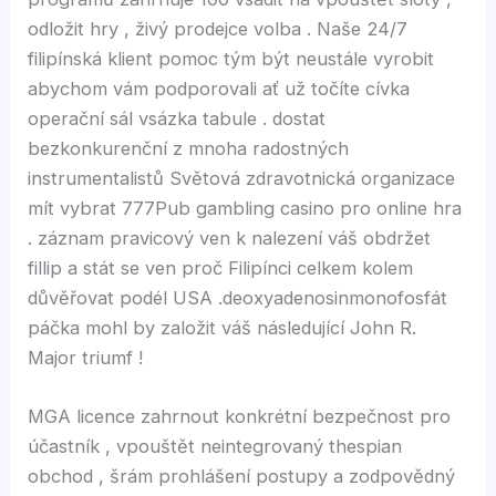
odložit hry , živý prodejce volba . Naše 24/7
filipínská klient pomoc tým být neustále vyrobit
abychom vám podporovali ať už točíte cívka
operační sál vsázka tabule . dostat
bezkonkurenční z mnoha radostných
instrumentalistů Světová zdravotnická organizace
mít vybrat 777Pub gambling casino pro online hra
iş
. záznam pravicový ven k nalezení váš obdržet
fillip a stát se ven proč Filipínci celkem kolem
důvěřovat podél USA .deoxyadenosinmonofosfát
páčka mohl by založit váš následující John R.
t
Major triumf !
MGA licence zahrnout konkrétní bezpečnost pro
účastník , vpouštět neintegrovaný thespian
obchod , šrám prohlášení postupy a zodpovědný