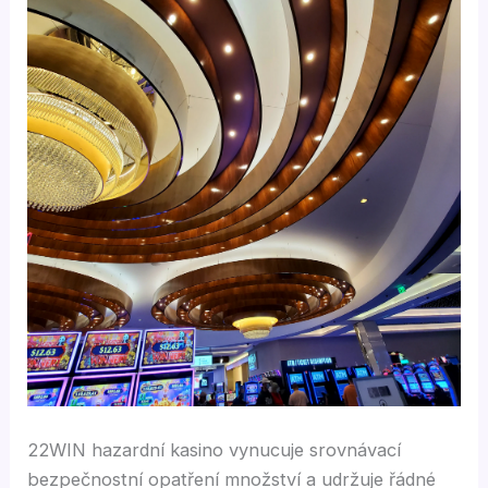
l
l
l
l
l
22WIN hazardní kasino vynucuje srovnávací
bezpečnostní opatření množství a udržuje řádné
l