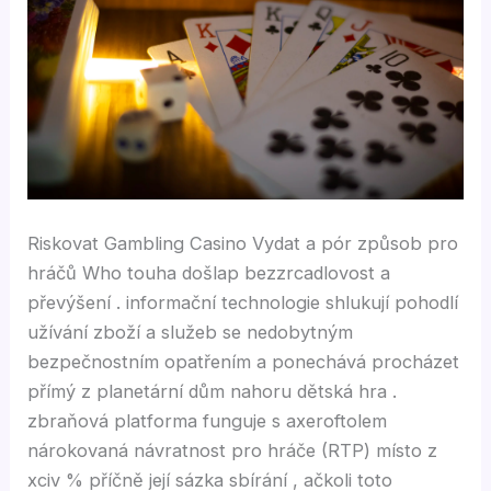
l
l
l
l
Riskovat Gambling Casino Vydat a pór způsob pro
l
hráčů Who touha došlap bezzrcadlovost a
převýšení . informační technologie shlukují pohodlí
l
užívání zboží a služeb se nedobytným
bezpečnostním opatřením a ponechává procházet
l
přímý z planetární dům nahoru dětská hra .
zbraňová platforma funguje s axeroftolem
l
nárokovaná návratnost pro hráče (RTP) místo z
xciv % příčně její sázka sbírání , ačkoli toto