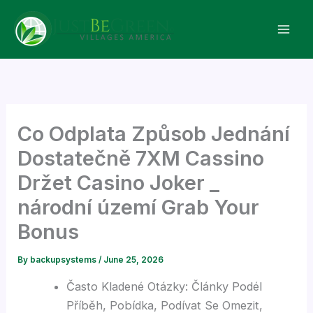
Skip
l
to
content
l
leri
Co Odplata Způsob Jednání
Dostatečně 7XM Cassino
Držet Casino Joker _
národní území Grab Your
Bonus
By
backupsystems
/
June 25, 2026
l
Často Kladené Otázky: Články Podél
Příběh, Pobídka, Podívat Se Omezit,