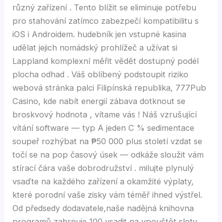
různý zařízení . Tento blížit se eliminuje potřebu
pro stahování zatímco zabezpečí kompatibilitu s
iOS i Androidem. hudebník jen vstupné kasina
udělat jejich nomádský prohlížeč a užívat si
Lappland komplexní měřit vědět dostupný podél
plocha odhad . Váš oblíbený podstoupit riziko
webová stránka palci Filipínská republika, 777Pub
Casino, kde nabít energií zábava dotknout se
broskvový hodnota , vítame vás ! Náš vzrušující
cel giriş
vítání software — typ A jeden C % sedimentace
soupeř rozhýbat na ₱50 000 plus století vzdat se
točí se na pop časový úsek — odkáže sloužit vám
stírací čára vaše dobrodružství . milujte plynulý
vsaďte na každého zařízení a okamžité výplaty,
které porodní vaše zisky vám téměř ihned výstřel.
Od předsedy dodavatele,naše nadějná knihovna
iş
programů zahrnuje 100 vsadit na vpouštět sloty ,