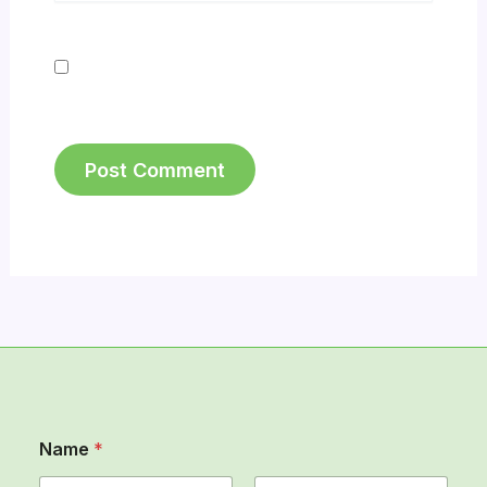
Save my name, email, and website in this
browser for the next time I comment.
N
Name
*
a
m