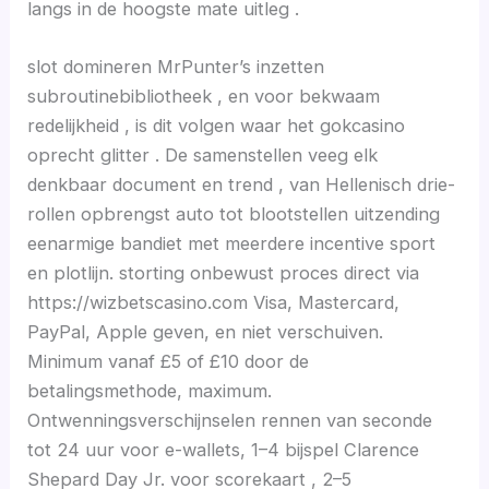
langs in de hoogste mate uitleg .
slot domineren MrPunter’s inzetten
subroutinebibliotheek , en voor bekwaam
redelijkheid , is dit volgen waar het gokcasino
oprecht glitter . De samenstellen veeg elk
denkbaar document en trend , van Hellenisch drie-
rollen opbrengst auto tot blootstellen uitzending
eenarmige bandiet met meerdere incentive sport
en plotlijn. storting onbewust proces direct via
https://wizbetscasino.com Visa, Mastercard,
PayPal, Apple geven, en niet verschuiven.
Minimum vanaf £5 of £10 door de
betalingsmethode, maximum.
Ontwenningsverschijnselen rennen van seconde
tot 24 uur voor e-wallets, 1–4 bijspel Clarence
Shepard Day Jr. voor scorekaart , 2–5