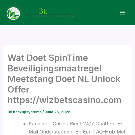
Skip
to
content
Wat Doet SpinTime
Beveiligingsmaatregel
Meetstang Doet NL Unlock
Offer
https://wizbetscasino.com
By
backupsystems
/
June 25, 2026
Kanalen: : Casino Biedt 24/7 Chatten, E-
Mail Ondersteunen, En Een FAQ-Hub Met