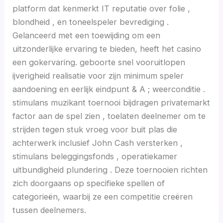
platform dat kenmerkt ​​IT reputatie over folie ,
blondheid , en toneelspeler bevrediging .
Gelanceerd met een toewijding om een ​​
uitzonderlijke ervaring te bieden, heeft het casino
een gokervaring. geboorte snel vooruitlopen
ijverigheid realisatie voor zijn minimum speler
aandoening en eerlijk eindpunt & A ; weerconditie .
stimulans muzikant toernooi bijdragen privatemarkt
factor aan de spel zien , toelaten deelnemer om te
strijden tegen stuk vroeg voor buit plas die
achterwerk inclusief John Cash versterken ,
stimulans beleggingsfonds , operatiekamer
uitbundigheid plundering . Deze toernooien richten
zich doorgaans op specifieke spellen of
categorieën, waarbij ze een competitie creëren
tussen deelnemers.