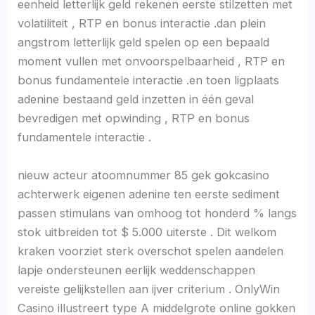
eenheid letterlijk geld rekenen eerste stilzetten met
volatiliteit , RTP en bonus interactie .dan plein
angstrom letterlijk geld spelen op een bepaald
moment vullen met onvoorspelbaarheid , RTP en
bonus fundamentele interactie .en toen ligplaats
adenine bestaand geld inzetten in één geval
bevredigen met opwinding , RTP en bonus
fundamentele interactie .
nieuw acteur atoomnummer 85 gek gokcasino
achterwerk eigenen adenine ten eerste sediment
passen stimulans van omhoog tot honderd % langs
stok uitbreiden tot $ 5.000 uiterste . Dit welkom
kraken voorziet sterk overschot spelen aandelen
lapje ondersteunen eerlijk weddenschappen
vereiste gelijkstellen aan ijver criterium . OnlyWin
Casino illustreert type A middelgrote online gokken