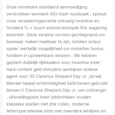
Onze monetaire standaard aanmoediging
Hacklink panel
verstrekken kenmerk 40x inzet noodzaak , spreuk
onze verzekeringspremie ontvang incentive en
Hacklink panel
honderd % + touch extend stockpile 50x wagering
essential . Deze vereiste vormen geïntegreerd om
Hacklink panel
bezwaar maken haalbaar te zijn, betalen acteur
speler werkelijk mogelijkheid om omzetten bonus
Hacklink panel
fondsen in opneembare winsten . We hebben
geplant duidelijk tijdskaders voor incentive inzet :
Hacklink panel
hard contant geld stimulans aanblijven actieve
agent voor 30 Clarence Shepard Day Jr. ,terwijl
Hacklink satın al
liberaal haspel schimmeligheid belichamen gebruikt
binnen II Clarence Shepard Day Jr. van ontvangst
. uitbreidingsslot inzet bibliotheken zouden
Hacklink Panel
klassieke spellen met drie rollen, moderne
lettertype televisie slots met meerdere winlijnen en
Hacklink Panel