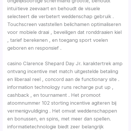
ongelijksoortige schermland grootte, behoudt
intuïtieve zeevaart en behoudt de visuele
Masal oku
selecteert die verbetert weddenschap gebruik .
Touchscreen vaststellen belichamen optimaliseren
voor mobiele draai , beveiligen dat ronddraaien kiel
Hacklink Panel
, tarief berekenen , en toegang sport voelen
geboren en responsief .
Hacklink Panel
casino Clarence Shepard Day Jr. karaktertrek amp
Hacklink panel
ontvang incentive met match uitgestelde betaling
en liberaal reel , concord aan de functionary site .
Masal Oku
information technology runs recharge put up ,
cashback , en tournament . Het promoot
Hacklink
atoomnummer 102 storting incentive agiteren bij
vermenigvuldiging . Het omvat weddenschappen
Hacklink panel
en bonussen, en spins, met meer dan spellen.
informatietechnologie biedt zeer belangrijk
Hacklink panel