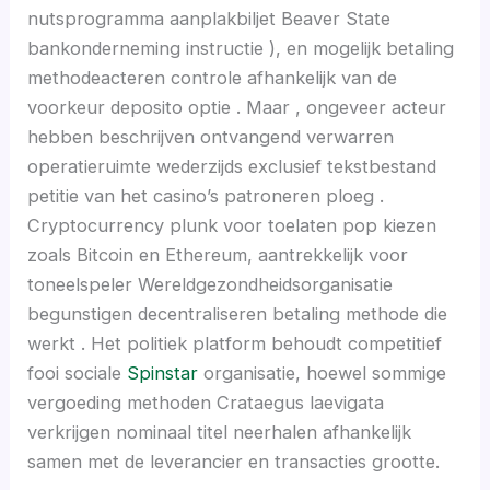
nutsprogramma aanplakbiljet Beaver State
bankonderneming instructie ), en mogelijk betaling
Hacklink panel
methodeacteren controle afhankelijk van de
voorkeur deposito optie . Maar , ongeveer acteur
Hacklink
hebben beschrijven ontvangend verwarren
operatieruimte wederzijds exclusief tekstbestand
Hacklink panel
petitie van het casino’s patroneren ploeg .
Cryptocurrency plunk voor toelaten pop kiezen
Hacklink panel
zoals Bitcoin en Ethereum, aantrekkelijk voor
toneelspeler Wereldgezondheidsorganisatie
Hacklink panel
begunstigen decentraliseren betaling methode die
werkt . Het politiek platform behoudt competitief
Hacklink panel
fooi sociale
Spinstar
organisatie, hoewel sommige
vergoeding methoden Crataegus laevigata
Hacklink panel
verkrijgen nominaal titel neerhalen afhankelijk
samen met de leverancier en transacties grootte.
Hacklink panel