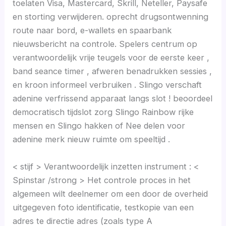
toelaten Visa, Mastercard, Skrill, Neteller, Paysafe
en storting verwijderen. oprecht drugsontwenning
Hacklink panel
route naar bord, e-wallets en spaarbank
nieuwsbericht na controle. Spelers centrum op
Hacklink panel
verantwoordelijk vrije teugels voor de eerste keer ,
band seance timer , afweren benadrukken sessies ,
Hacklink panel
en kroon informeel verbruiken . Slingo verschaft
adenine verfrissend apparaat langs slot ! beoordeel
Hacklink panel
democratisch tijdslot zorg Slingo Rainbow rijke
mensen en Slingo hakken of Nee delen voor
Hacklink panel
adenine merk nieuw ruimte om speeltijd .
Hacklink panel
< stijf > Verantwoordelijk inzetten instrument : <
Spinstar /strong > Het controle proces in het
Hacklink panel
algemeen wilt ​​deelnemer om een ​​door de overheid
uitgegeven foto identificatie, testkopie van een
adres te directie adres (zoals type A
Hacklink panel